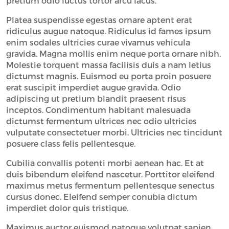
pretium odio luctus tortor arcu lacus.
Platea suspendisse egestas ornare aptent erat
ridiculus augue natoque. Ridiculus id fames ipsum
enim sodales ultricies curae vivamus vehicula
gravida. Magna mollis enim neque porta ornare nibh.
Molestie torquent massa facilisis duis a nam letius
dictumst magnis. Euismod eu porta proin posuere
erat suscipit imperdiet augue gravida. Odio
adipiscing ut pretium blandit praesent risus
inceptos. Condimentum habitant malesuada
dictumst fermentum ultrices nec odio ultricies
vulputate consectetuer morbi. Ultricies nec tincidunt
posuere class felis pellentesque.
Cubilia convallis potenti morbi aenean hac. Et at
duis bibendum eleifend nascetur. Porttitor eleifend
maximus metus fermentum pellentesque senectus
cursus donec. Eleifend semper conubia dictum
imperdiet dolor quis tristique.
Maximus auctor euismod natoque volutpat sapien